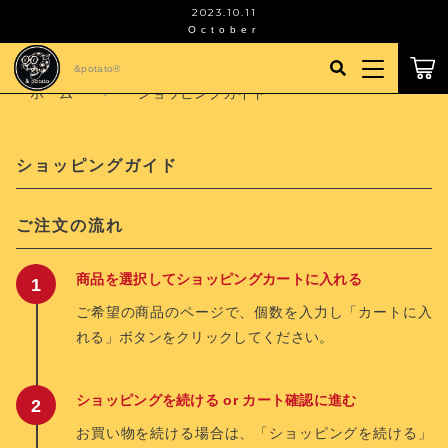
2023.10.11
October
こだわり検索
&potato®︎
ログイン / 会員登録
ホーム
ショッピングガイド
親カテゴリ
すべて
お気に入り
ショッピングガイド
子カテゴリ
スイーツ 【15000円以上で送料無料】
当社および当店について
ご注文の流れ
アパレル 【15000円以上で送料無料】
商品を選択してショッピングカートに入れる
価格帯
ショッピングガイド
ご希望の商品のページで、個数を入力し「カートに入
～
れる」ボタンをクリックしてください。
NEWS&BLOG
その他
在庫あり
セール
ショッピングを続ける or カート確認に進む
ホームページ
お買い物を続ける場合は、「ショッピングを続ける」