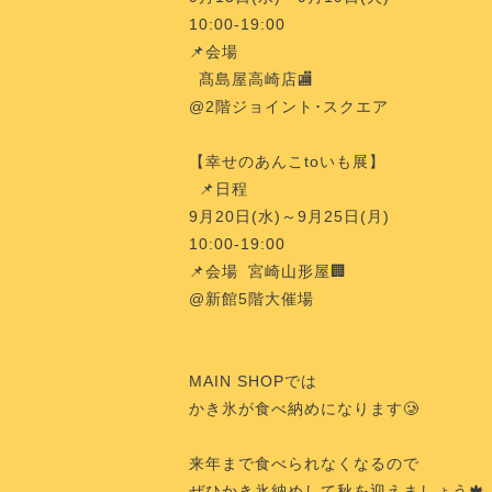
10:00-19:00
📌会場
髙島屋高崎店🏬
@2階ジョイント･スクエア
【幸せのあんこtoいも展】
📌日程
9月20日(水)～9月25日(月)
10:00-19:00
📌会場 宮崎山形屋🏢
@新館5階大催場
MAIN SHOPでは
かき氷が食べ納めになります🥲
来年まで食べられなくなるので
ぜひかき氷納めして秋を迎えましょう🍁